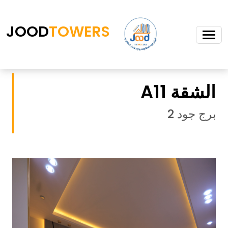
JOOD
TOWERS
الشقة A11
برج جود 2