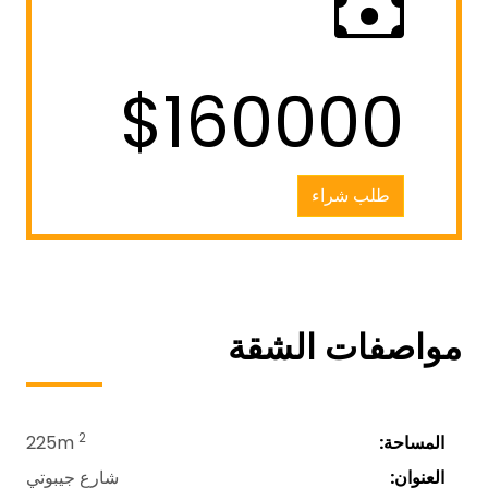
$160000
طلب شراء
مواصفات الشقة
2
المساحة:
225m
العنوان:
شارع جيبوتي